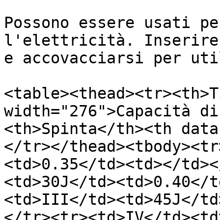
Possono essere usati pe
l'elettricità. Inserire
e accovacciarsi per uti
<table><thead><tr><th>T
width="276">Capacità di
<th>Spinta</th><th data
</tr></thead><tbody><tr
<td>0.35</td><td></td><
<td>30J</td><td>0.40</t
<td>III</td><td>45J</td
</tr><tr><td>IV</td><td